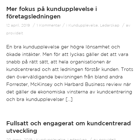
Mer fokus på kundupplevelse i
företagsledningen
/
/
/
12 april, 2019
1 Kommentar
i
Kundupplevelse
,
Ledarskap
av
provideit
En bra kundupplevelse ger högre lönsamhet och
ökade intäkter. Men för att lyckas gäller det att vara
snabb på rätt sätt, att hela organisationen är
kundcentrerad och att ledningen förstår kunden. Trots
den överväldigande bevisningen från bland andra
Forrester, McKinsey och Harbard Business review när
det gäller de ekonomiska vinsterna av kundcentrering
och bra kundupplevelser […]
Fullsatt och engagerat om kundcentrerad
utveckling
/
20 mars, 2019
i
Kundupplevelse
,
Ledarskap
av
provideit