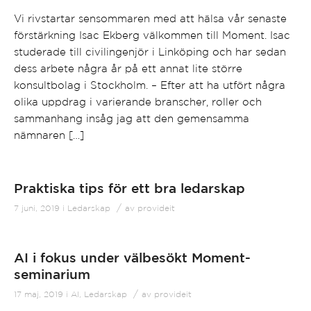
Vi rivstartar sensommaren med att hälsa vår senaste
förstärkning Isac Ekberg välkommen till Moment. Isac
studerade till civilingenjör i Linköping och har sedan
dess arbete några år på ett annat lite större
konsultbolag i Stockholm. – Efter att ha utfört några
olika uppdrag i varierande branscher, roller och
sammanhang insåg jag att den gemensamma
nämnaren […]
Praktiska tips för ett bra ledarskap
/
7 juni, 2019
i
Ledarskap
av
provideit
AI i fokus under välbesökt Moment-
seminarium
/
17 maj, 2019
i
AI
,
Ledarskap
av
provideit