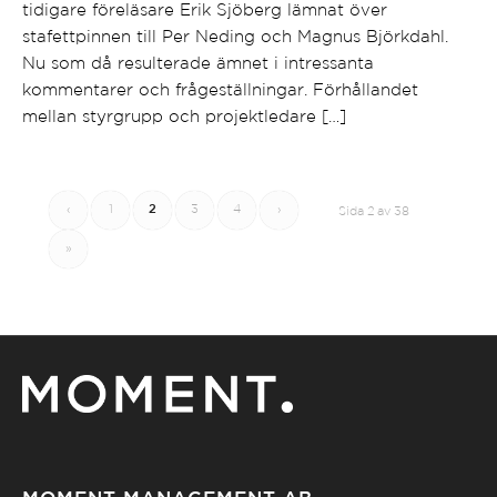
tidigare föreläsare Erik Sjöberg lämnat över
stafettpinnen till Per Neding och Magnus Björkdahl.
Nu som då resulterade ämnet i intressanta
kommentarer och frågeställningar. Förhållandet
mellan styrgrupp och projektledare […]
‹
1
2
3
4
›
Sida 2 av 38
»