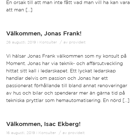
En orsak till att man inte fått vad man vill ha kan vara
att man […]
Välkommen, Jonas Frank!
/
26 augusti, 2019
i
Konsulter
av
provideit
Vi hälsar Jonas Frank välkommen som ny konsult på
Moment. Jonas har via teknik- och affärsutveckling
hittat sitt kall i ledarskapet. Ett lyckat ledarskap
handlar delvis om passion och Jonas har ett
passionerat förhållande till bland annat renoveringar
av hus och bilar och spenderar mer än gärna tid på
tekniska pryttlar som hemautomatisering. En nörd […]
Välkommen, Isac Ekberg!
/
16 augusti, 2019
i
Konsulter
av
provideit