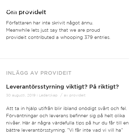
Om
provideit
Författaren har inte skrivit något ännu.
Meanwhile lets just say that we are proud
provideit
contributed a whooping 379 entries.
INLÄGG AV PROVIDEIT
Leverantörsstyrning viktigt? På riktigt?
/
30 augusti, 2019
i
Ledarskap
av
provideit
Att ta in hjälp utifrån blir ibland onödigt svårt och fel.
Förväntningar och leverans befinner sig på helt olika
nivåer. Här är några värdefulla tips på hur du får till en
bättre leverantörsstyrning. ”Vi får inte vad vi vill ha”