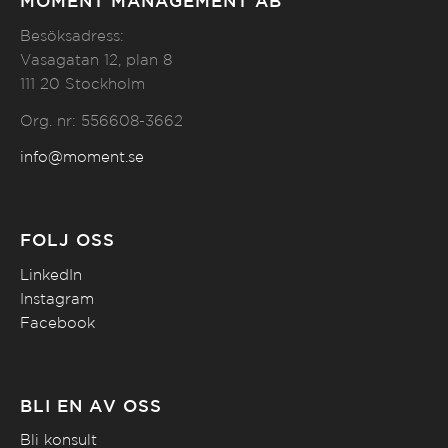
MOMENT MANAGEMENT AB
Besöksadress:
Vasagatan 12, plan 8
111 20 Stockholm
Org. nr: 556608-3662
info@moment.se
FÖLJ OSS
LinkedIn
Instagram
Facebook
BLI EN AV OSS
Bli konsult