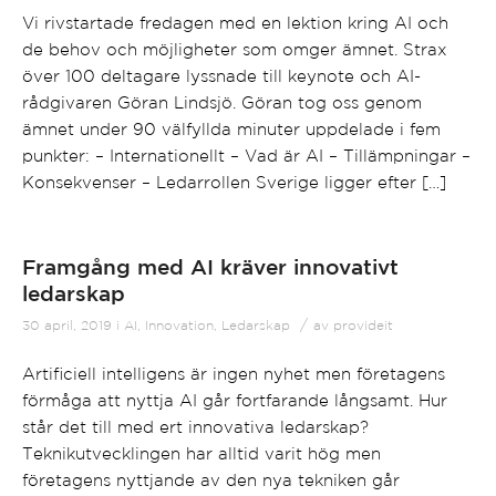
Vi rivstartade fredagen med en lektion kring AI och
de behov och möjligheter som omger ämnet. Strax
över 100 deltagare lyssnade till keynote och AI-
rådgivaren Göran Lindsjö. Göran tog oss genom
ämnet under 90 välfyllda minuter uppdelade i fem
punkter: – Internationellt – Vad är AI – Tillämpningar –
Konsekvenser – Ledarrollen Sverige ligger efter […]
Framgång med AI kräver innovativt
ledarskap
/
30 april, 2019
i
AI
,
Innovation
,
Ledarskap
av
provideit
Artificiell intelligens är ingen nyhet men företagens
förmåga att nyttja AI går fortfarande långsamt. Hur
står det till med ert innovativa ledarskap?
Teknikutvecklingen har alltid varit hög men
företagens nyttjande av den nya tekniken går