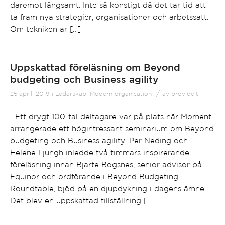
däremot långsamt. Inte så konstigt då det tar tid att
ta fram nya strategier, organisationer och arbetssätt.
Om tekniken är […]
Uppskattad föreläsning om Beyond
budgeting och Business agility
/
25 april, 2019
i
Ledarskap
,
Modern organisation
av
provideit
Ett drygt 100-tal deltagare var på plats när Moment
arrangerade ett högintressant seminarium om Beyond
budgeting och Business agility. Per Neding och
Helene Ljungh inledde två timmars inspirerande
föreläsning innan Bjarte Bogsnes, senior advisor på
Equinor och ordförande i Beyond Budgeting
Roundtable, bjöd på en djupdykning i dagens ämne.
Det blev en uppskattad tillställning […]