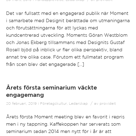
Det var fullsatt med en engagerad publik när Moment
i samarbete med Designit berättade om utmaningarna
och förutsättningarna för att lyckas med
kundcentrerad utveckling. Moments Göran Westblom
och Jonas Ekberg tillsammans med Designits Gustaf
Rosell bjöd på inblick ur fler olika perspektiv, bland
annat tre olika case. Förutom ett fullmatat program
från scen blev det engagerade […]
Årets första seminarium väckte
engagemang
/
20 februari, 2019
i
Företagskultur
,
Ledarskap
av
provideit
Årets första Moment meeting blev en favorit i repris
men i ny tappning. Kaffekoppen har serverats som
seminarium sedan 2014 men nytt för i år är att