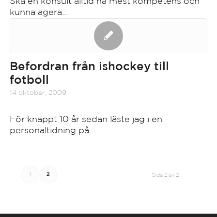
Ska en konsult alltid ha mest kompetens och
kunna agera…
Befordran från ishockey till
fotboll
14 oktober, 2009
För knappt 10 år sedan läste jag i en
personaltidning på…
1
2
Sida 2 av 2