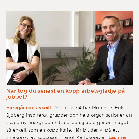
När tog du senast en kopp arbetsglädje på
jobbet?
Föregående avsnitt.
Sedan 2014 har Moments Erik
Sjöberg inspirerat grupper och hela organisationer att
skapa ny energi och hitta arbetsglädje genom något
så enkelt som en kopp kaffe. Här bjuder vi på ett
smakprov av succéseminariet Kaffekoppen.
Läs mer