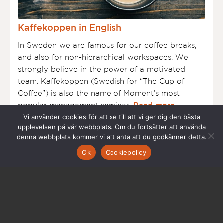
Kaffekoppen in English
In Sweden we are famous for our coffee breaks,
and also for non-hierarchical workspaces. We
strongly believe in the power of a motivated
team. Kaffekoppen (Swedish for “The Cup of
Coffee”) is also the name of Moment’s most
popular management seminar.
Read more
Vi använder cookies för att se till att vi ger dig den bästa
upplevelsen på vår webbplats. Om du fortsätter att använda
denna webbplats kommer vi att anta att du godkänner detta.
Ok
Cookiepolicy