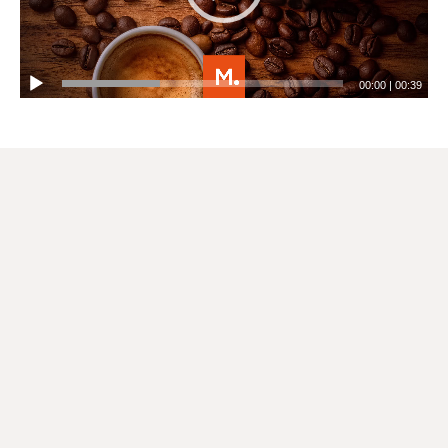
00:00
|
00:39