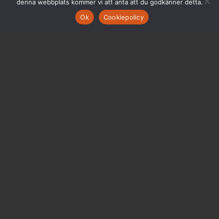
denna webbplats kommer vi att anta att du godkänner detta.
Ok
Cookiepolicy
Agilt ledarskap – så
får du det att
blomstra