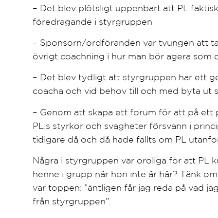
– Det blev plötsligt uppenbart att PL fakti
föredragande i styrgruppen
– Sponsorn/ordföranden var tvungen att ta en
övrigt coachning i hur man bör agera som 
– Det blev tydligt att styrgruppen har ett g
coacha och vid behov till och med byta ut s
– Genom att skapa ett forum för att på ett p
PL:s styrkor och svagheter försvann i prin
tidigare då och då hade fällts om PL utanf
Några i styrgruppen var oroliga för att PL k
henne i grupp när hon inte är här? Tänk om 
var toppen: ”äntligen får jag reda på vad ja
från styrgruppen”.