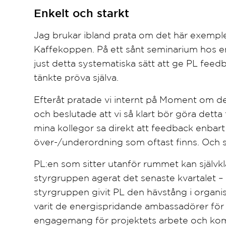
Enkelt och starkt
Jag brukar ibland prata om det här exempl
Kaffekoppen. På ett sånt seminarium hos e
just detta systematiska sätt att ge PL feedb
tänkte pröva själva.
Efteråt pratade vi internt på Moment om de
och beslutade att vi så klart bör göra detta 
mina kollegor sa direkt att feedback enbart 
över-/underordning som oftast finns. Och sjä
PL:en som sitter utanför rummet kan självkla
styrgruppen agerat det senaste kvartalet –
styrgruppen givit PL den hävstång i organ
varit de energispridande ambassadörer för
engagemang för projektets arbete och kom