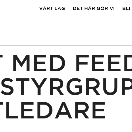
VÅRT LAG
DET HÄR GÖR VI
BLI
T MED FE
 STYRGRU
TLEDARE