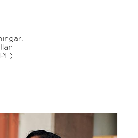
ningar.
llan
(PL)