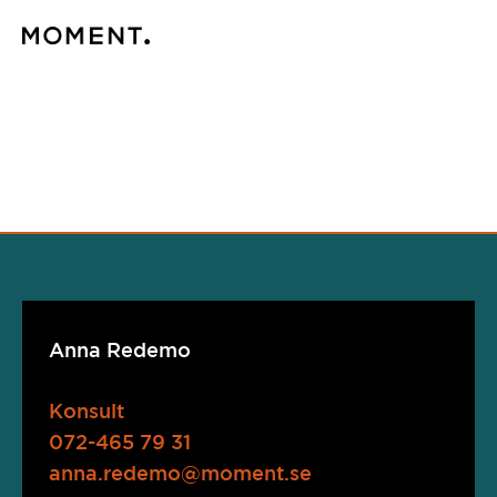
Anna Redemo
Konsult
072-465 79 31
anna.redemo@moment.se