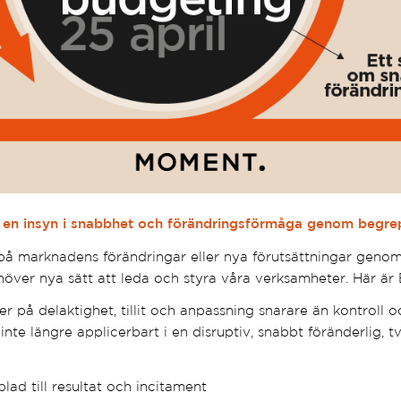
g en insyn i snabbhet och förändringsförmåga genom begre
på marknadens förändringar eller nya förutsättningar genom 
behöver nya sätt att leda och styra våra verksamheter. Här ä
 på delaktighet, tillit och anpassning snarare än kontroll o
inte längre applicerbart i en disruptiv, snabbt föränderlig, 
ad till resultat och incitament