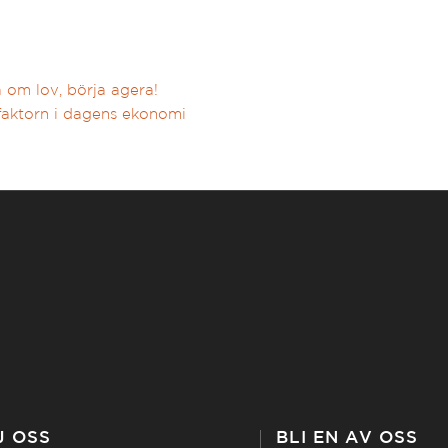
a om lov, börja agera!
faktorn i dagens ekonomi
J OSS
BLI EN AV OSS