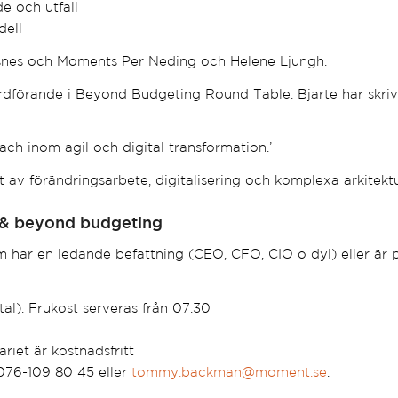
de och utfall
ell
snes och Moments Per Neding och Helene Ljungh.
ordförande i Beyond Budgeting Round Table. Bjarte har skr
ach inom agil och digital transformation.’
 av förändringsarbete, digitalisering och komplexa arkitektu
y & beyond budgeting
m har en ledande befattning (CEO, CFO, CIO o dyl) eller är p
l). Frukost serveras från 07.30
riet är kostnadsfritt
76-109 80 45 eller
tommy.backman@moment.se
.