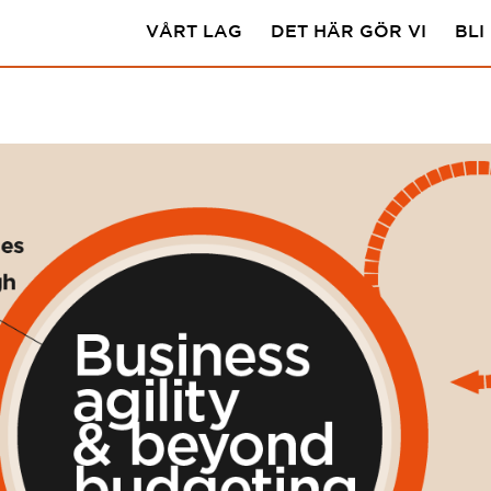
VÅRT LAG
DET HÄR GÖR VI
BLI