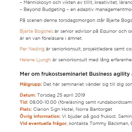
– Människosyn och vikten av tillit, kreativitet, läran
– Beyond Budgeting – en adaptiv managementmod
På scenen denna torsdagsmorgon står Bjarte Bog
Bjarte Bogsnes
är senior advisor på Equinor och 
är en van föreläsare i ämnet.
Per Neding
är seniorkonsult, projektledare samt co
Helene Ljungh
är seniorkonsult med lång erfarenhet
Mer om frukostseminariet Business agilit
Målgrupp:
Det här seminariet vänder sig till dig so
Datum:
Torsdag 25 april 2019
Tid:
08.00-10.00 (föreläsning samt rundabordssamta
Plats:
Clarion Sign Hotel, Norra Bantorget
Övrig information:
Vi bjuder på god frukost. Semina
Vid eventuella frågor
, kontakta Tommy Bäckman, 0