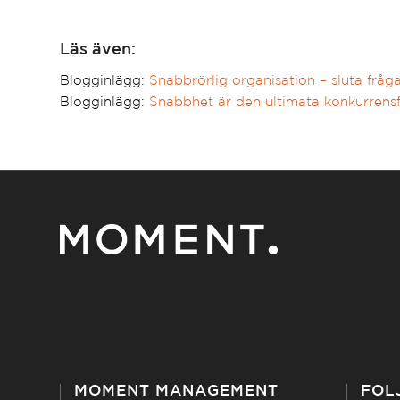
Läs även:
Blogginlägg:
Snabbrörlig organisation – sluta fråg
Blogginlägg:
Snabbhet är den ultimata konkurrens
MOMENT MANAGEMENT
FÖL