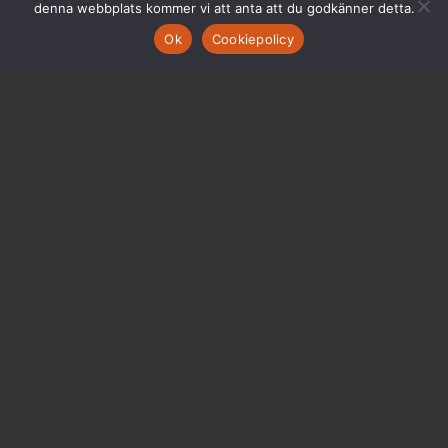
denna webbplats kommer vi att anta att du godkänner detta.
Ok
Cookiepolicy
MOMENT MANAGEMENT AB
Besöksadress:
Vasagatan 12, plan 8
111 20 Stockholm
Org. nr: 556608-3662
info@moment.se
FÖLJ OSS
LinkedIn
Instagram
Facebook