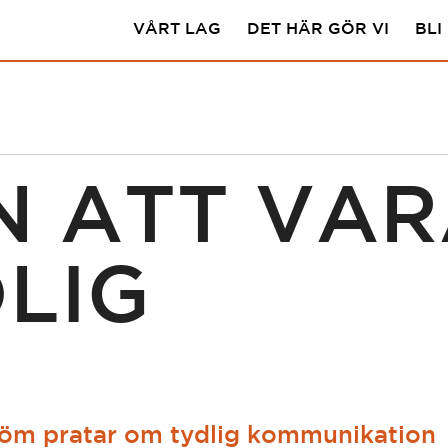
VÅRT LAG
DET HÄR GÖR VI
BLI
N ATT VAR
LIG
röm pratar om tydlig kommunikation