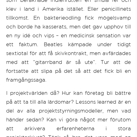
som beräknade Indienrutten en smula fel och
klev i land i Amerika istället. Eller penicillinets
tillkomst. En bakterieodling fick mögelsvamp
och borde ha kasserats, men det gav upphov till
en ny idé och vips – en medicinsk sensation var
ett faktum. Beatles kämpade under tidigt
sextiotal för att få skivkontrakt, men avfärdades
med att ”gitarrband är så ute”. Tur att de
fortsatte att slipa på det så att det fick bli en
framgångssaga.
I projektvärlden då? Hur kan företag bli bättre
på att ta till alla lärdomar? Lessons learned är en
del av alla projektstyrningsmodeller, men vad
händer sedan? Kan vi göra något mer förutom
att arkivera erfarenheterna i stora