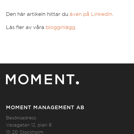
Den här artikeln hittar du
även på LinkedIn
.
Läs fler av våra
blogginlägg
.
MOMENT MANAGEMENT AB
Besöksadress:
Vasagatan 12, plan 8
111 20 Stockholm