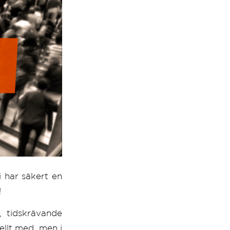
 har säkert en
!
, tidskrävande
lellt med, men i