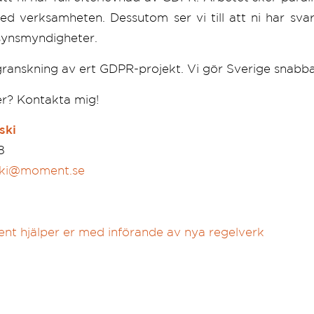
d verksamheten. Dessutom ser vi till att ni har svar
llsynsmyndigheter.
granskning av ert GDPR-projekt. Vi gör Sverige snabbar
er? Kontakta mig!
ski
8
ski@moment.se
t hjälper er med införande av nya regelverk