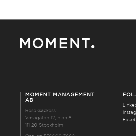
MOMENT MANAGEMENT
FÖL
AB
Linke
Besöksadress:
Insta
Vasagatan 12, plan 8
Face
111 20 Stockholm