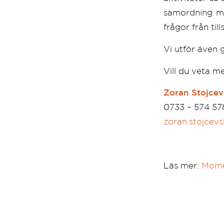
samordning me
frågor från ti
Vi utför även 
Vill du veta m
Zoran Stojcev
0733 – 574 57
zoran.stojcev
Läs mer:
Momen