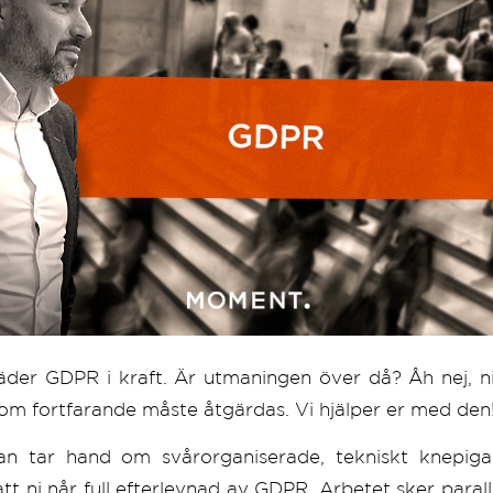
äder GDPR i kraft. Är utmaningen över då? Åh nej, ni
 som fortfarande måste åtgärdas. Vi hjälper er med den
n tar hand om svårorganiserade, tekniskt knepiga
att ni når full efterlevnad av GDPR. Arbetet sker paral