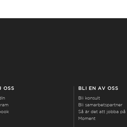
J OSS
BLI EN AV OSS
dIn
Bli konsult
gram
Bli samarbetspartner
book
Så är det att jobba på
Moment