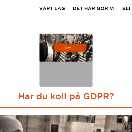
VÅRT LAG
DET HÄR GÖR VI
BLI
Har du koll på GDPR?