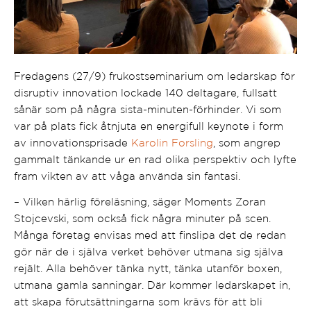
Fredagens (27/9) frukostseminarium om ledarskap för
disruptiv innovation lockade 140 deltagare, fullsatt
sånär som på några sista-minuten-förhinder. Vi som
var på plats fick åtnjuta en energifull keynote i form
av innovationsprisade
Karolin Forsling
, som angrep
gammalt tänkande ur en rad olika perspektiv och lyfte
fram vikten av att våga använda sin fantasi.
– Vilken härlig föreläsning, säger Moments Zoran
Stojcevski, som också fick några minuter på scen.
Många företag envisas med att finslipa det de redan
gör när de i själva verket behöver utmana sig själva
rejält. Alla behöver tänka nytt, tänka utanför boxen,
utmana gamla sanningar. Där kommer ledarskapet in,
att skapa förutsättningarna som krävs för att bli