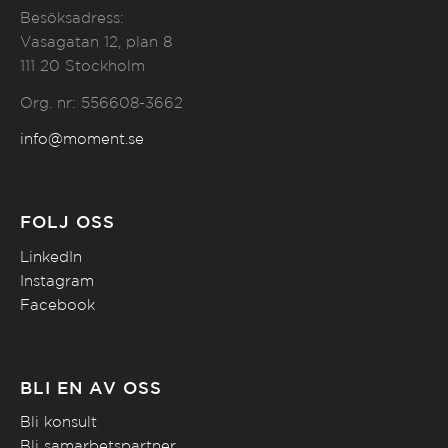
Besöksadress:
Vasagatan 12, plan 8
111 20 Stockholm
Org. nr: 556608-3662
info@moment.se
FÖLJ OSS
LinkedIn
Instagram
Facebook
BLI EN AV OSS
Bli konsult
Bli samarbetspartner