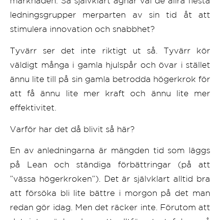
marknaden. Så självklart ägnar väl de allra flesta
ledningsgrupper merparten av sin tid åt att
stimulera innovation och snabbhet?
Tyvärr ser det inte riktigt ut så. Tyvärr kör
väldigt många i gamla hjulspår och övar i stället
ännu lite till på sin gamla betrodda högerkrok för
att få ännu lite mer kraft och ännu lite mer
effektivitet.
Varför har det då blivit så här?
En av anledningarna är mängden tid som läggs
på Lean och ständiga förbättringar (på att
”vässa högerkroken”). Det är självklart alltid bra
att försöka bli lite bättre i morgon på det man
redan gör idag. Men det räcker inte. Förutom att