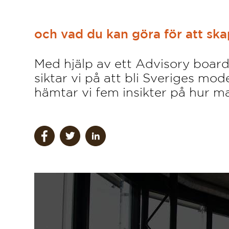
och vad du kan göra för att sk
Med hjälp av ett Advisory board 
siktar vi på att bli Sveriges mo
hämtar vi fem insikter på hur m