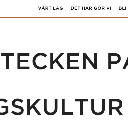
VÅRT LAG
DET HÄR GÖR VI
BLI
TECKEN P
GSKULTUR