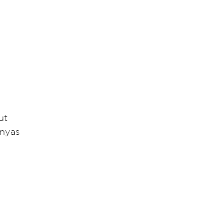
ut
rnyas